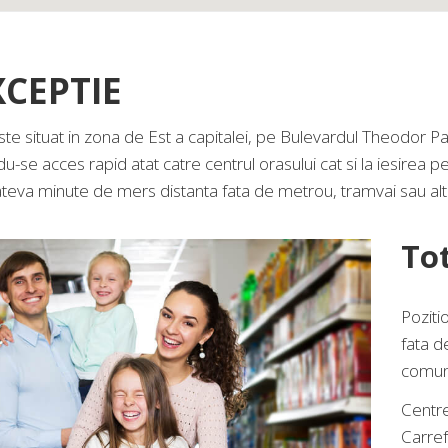
XCEPTIE
 situat in zona de Est a capitalei, pe Bulevardul Theodor Pall
du-se acces rapid atat catre centrul orasului cat si la iesirea 
cateva minute de mers distanta fata de metrou, tramvai sau al
Tot
Poziti
fata d
comun 
Centre
Carref