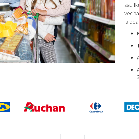
sau Ik
vecina
la doa